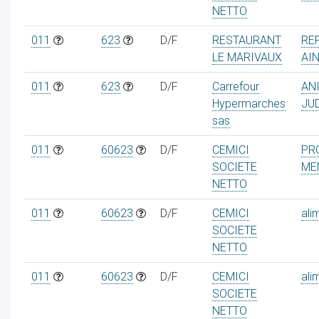
NETTO
011
623
D/F
RESTAURANT
RE
LE MARIVAUX
AI
011
623
D/F
Carrefour
AN
Hypermarches
JU
sas
011
60623
D/F
CEMICI
PR
SOCIETE
ME
NETTO
011
60623
D/F
CEMICI
ali
SOCIETE
NETTO
011
60623
D/F
CEMICI
ali
SOCIETE
NETTO