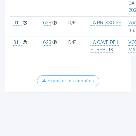
CAR
20
011
623
D/F
LA BRISSOISE
voe
mai
011
623
D/F
LA CAVE DE L
VO
HUREPOIX
MA
Exporter les données