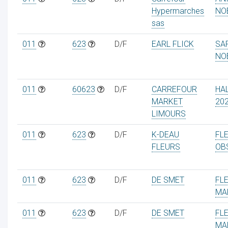
Hypermarches
NO
sas
011
623
D/F
EARL FLICK
SA
NO
011
60623
D/F
CARREFOUR
HA
MARKET
20
LIMOURS
011
623
D/F
K-DEAU
FL
FLEURS
OB
011
623
D/F
DE SMET
FL
MA
011
623
D/F
DE SMET
FL
MA