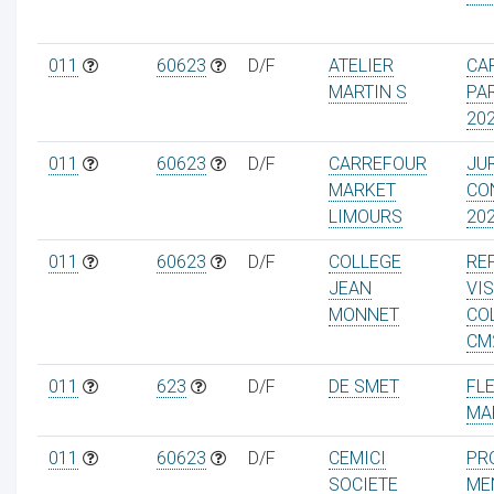
011
60623
D/F
ATELIER
CA
MARTIN S
PAR
20
ur
011
60623
D/F
CARREFOUR
JU
MARKET
CO
LIMOURS
20
011
60623
D/F
COLLEGE
RE
JEAN
VIS
MONNET
CO
CM
011
623
D/F
DE SMET
FL
MA
011
60623
D/F
CEMICI
PR
SOCIETE
ME