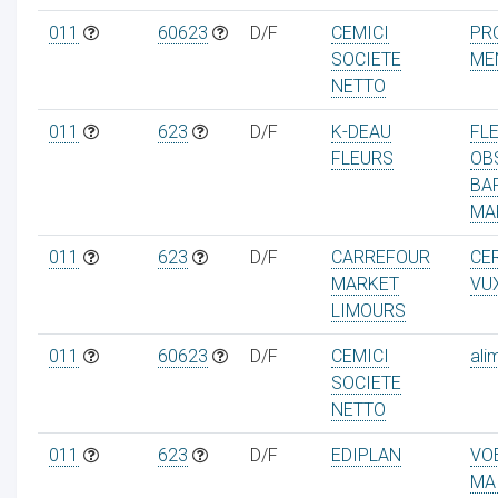
011
60623
D/F
CEMICI
PR
SOCIETE
ME
NETTO
011
623
D/F
K-DEAU
FL
FLEURS
OB
BA
MA
011
623
D/F
CARREFOUR
CE
MARKET
VU
LIMOURS
011
60623
D/F
CEMICI
ali
SOCIETE
NETTO
011
623
D/F
EDIPLAN
VO
MA