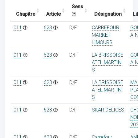
Sens
Chapitre
Article
Désignation
Li
ocaux
011
623
D/F
CARREFOUR
GO
MARKET
AI
LIMOURS
011
623
D/F
LA BRISSOISE
GO
ATEL MARTIN
AI
S
011
623
D/F
LA BRISSOISE
MA
ATEL MARTIN
PL
S
CO
011
623
D/F
SKAR DELICES
CH
ociations
NO
20
011
623
D/F
Carrefour
AN