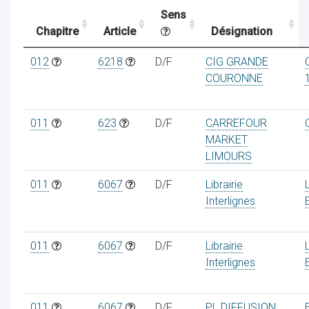
Sens
Chapitre
Article
Désignation
ocaux
012
6218
D/F
CIG GRANDE
COURONNE
011
623
D/F
CARREFOUR
MARKET
LIMOURS
011
6067
D/F
Librairie
Interlignes
011
6067
D/F
Librairie
ociations
Interlignes
011
6067
D/F
PL DIFFUSION