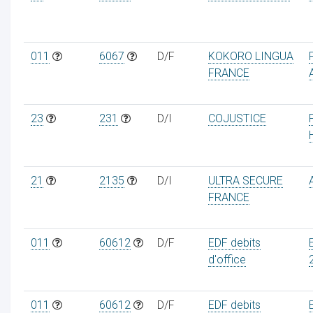
011
6067
D/F
KOKORO LINGUA
FRANCE
23
231
D/I
COJUSTICE
21
2135
D/I
ULTRA SECURE
FRANCE
011
60612
D/F
EDF debits
d'office
011
60612
D/F
EDF debits