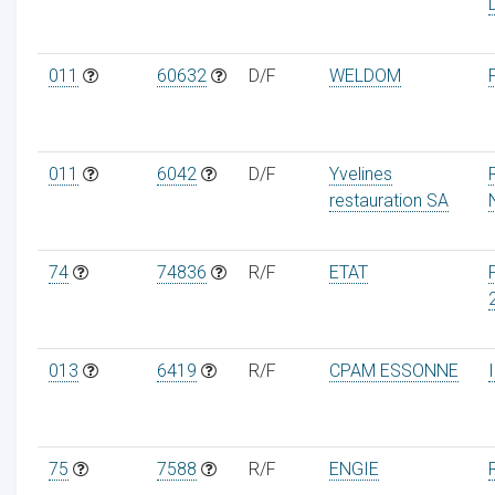
011
60632
D/F
WELDOM
011
6042
D/F
Yvelines
restauration SA
74
74836
R/F
ETAT
013
6419
R/F
CPAM ESSONNE
75
7588
R/F
ENGIE