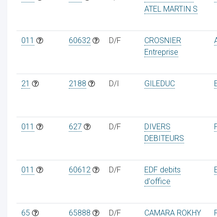
ATEL MARTIN S
011
60632
D/F
CROSNIER
Entreprise
ur
21
2188
D/I
GILEDUC
011
627
D/F
DIVERS
DEBITEURS
011
60612
D/F
EDF debits
d'office
65
65888
D/F
CAMARA ROKHY