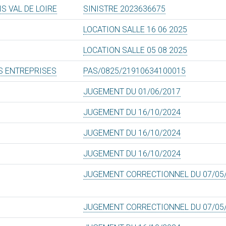
S VAL DE LOIRE
SINISTRE 2023636675
LOCATION SALLE 16 06 2025
LOCATION SALLE 05 08 2025
S ENTREPRISES
PAS/0825/21910634100015
JUGEMENT DU 01/06/2017
JUGEMENT DU 16/10/2024
JUGEMENT DU 16/10/2024
JUGEMENT DU 16/10/2024
JUGEMENT CORRECTIONNEL DU 07/05
JUGEMENT CORRECTIONNEL DU 07/05