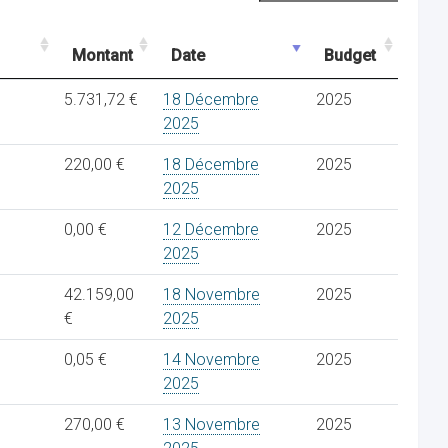
Montant
Date
Budget
5.731,72 €
18 Décembre
2025
2025
220,00 €
18 Décembre
2025
2025
0,00 €
12 Décembre
2025
2025
42.159,00
18 Novembre
2025
€
2025
0,05 €
14 Novembre
2025
2025
270,00 €
13 Novembre
2025