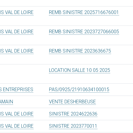
S VAL DE LOIRE
REMB SINISTRE 2025716676001
S VAL DE LOIRE
REMB SINISTRE 2023727066005
S VAL DE LOIRE
REMB SINISTRE 2023636675
LOCATION SALLE 10 05 2025
S ENTREPRISES
PAS/0925/21910634100015
AMAIN
VENTE DESHERBEUSE
S VAL DE LOIRE
SINISTRE 2024622636
S VAL DE LOIRE
SINISTRE 2023770011