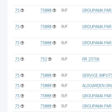
75
75888
R/F
GROUPAMA PARI
75
75888
R/F
GROUPAMA PARI
75
75888
R/F
GROUPAMA PARI
75
752
R/F
RR 23706
75
75888
R/F
SERVICE IMPOT
75
75888
R/F
ALOGARDEN GR
75
75888
R/F
GROUPAMA PARI
75
75888
R/F
GROUPAMA PARI