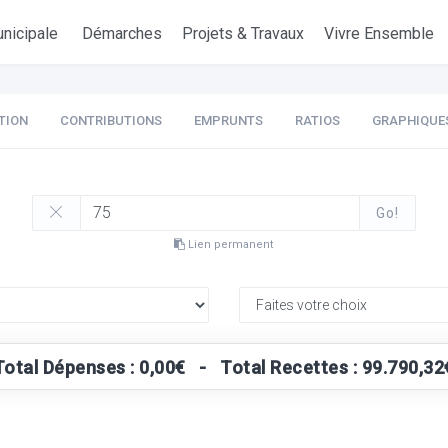
nicipale
Démarches
Projets & Travaux
Vivre Ensemble
TION
CONTRIBUTIONS
EMPRUNTS
RATIOS
GRAPHIQUE
Go!
Lien permanent
Total Dépenses : 0,00€ - Total Recettes : 99.790,32