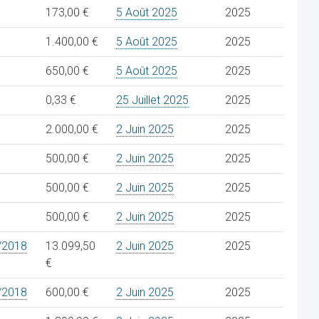
173,00 €
5 Août 2025
2025
1.400,00 €
5 Août 2025
2025
650,00 €
5 Août 2025
2025
0,33 €
25 Juillet 2025
2025
2.000,00 €
2 Juin 2025
2025
500,00 €
2 Juin 2025
2025
500,00 €
2 Juin 2025
2025
500,00 €
2 Juin 2025
2025
/2018
13.099,50
2 Juin 2025
2025
€
/2018
600,00 €
2 Juin 2025
2025