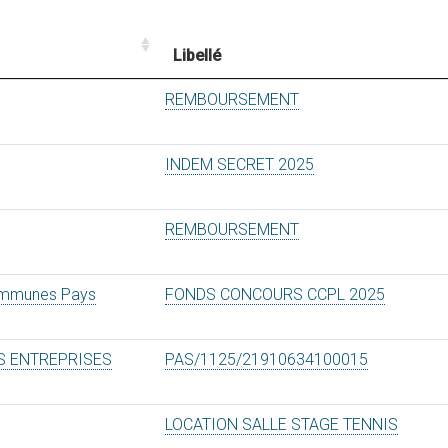
Libellé
REMBOURSEMENT
INDEM SECRET 2025
REMBOURSEMENT
mmunes Pays
FONDS CONCOURS CCPL 2025
S ENTREPRISES
PAS/1125/21910634100015
LOCATION SALLE STAGE TENNIS