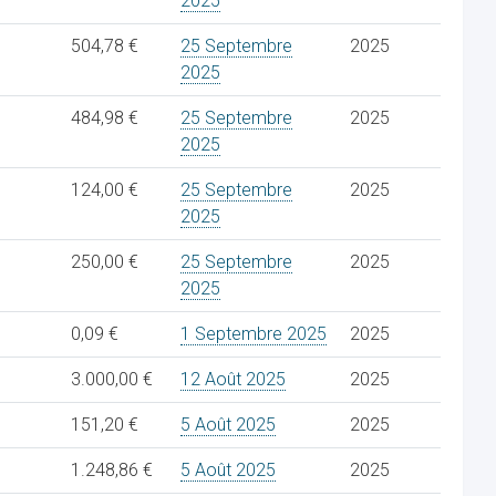
2025
504,78 €
25 Septembre
2025
2025
484,98 €
25 Septembre
2025
2025
124,00 €
25 Septembre
2025
2025
250,00 €
25 Septembre
2025
2025
0,09 €
1 Septembre 2025
2025
3.000,00 €
12 Août 2025
2025
151,20 €
5 Août 2025
2025
1.248,86 €
5 Août 2025
2025