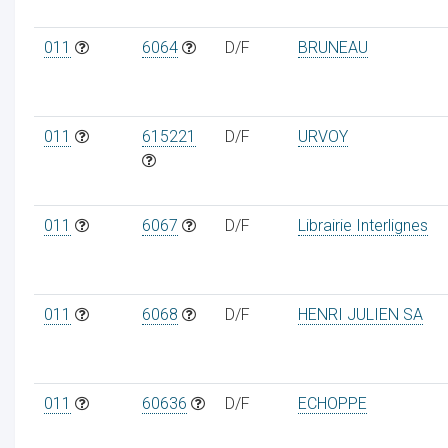
011
6064
D/F
BRUNEAU
011
615221
D/F
URVOY
011
6067
D/F
Librairie Interlignes
011
6068
D/F
HENRI JULIEN SA
011
60636
D/F
ECHOPPE