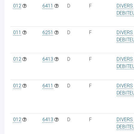
012
6411
D
F
DIVERS
DEBITE
011
6251
D
F
DIVERS
DEBITE
012
6413
D
F
DIVERS
DEBITE
012
6411
D
F
DIVERS
DEBITE
012
6413
D
F
DIVERS
DEBITE