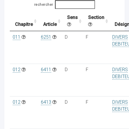
rechercher
Sens
Section
ocaux
Chapitre
Article
Désign
011
6251
D
F
DIVERS
DEBITE
012
6411
D
F
DIVERS
DEBITE
012
6413
D
F
DIVERS
DEBITE
ociations