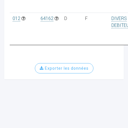
012
64162
D
F
DIVERS
DEBITE
ur
Exporter les données