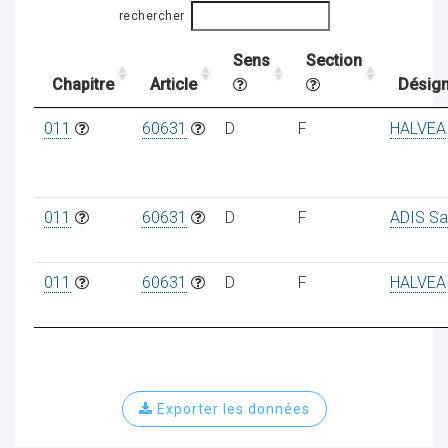
rechercher
Sens
Section
ocaux
Chapitre
Article
Désign
011
60631
D
F
HALVEA
011
60631
D
F
ADIS Sa
011
60631
D
F
HALVEA
ociations
Exporter les données