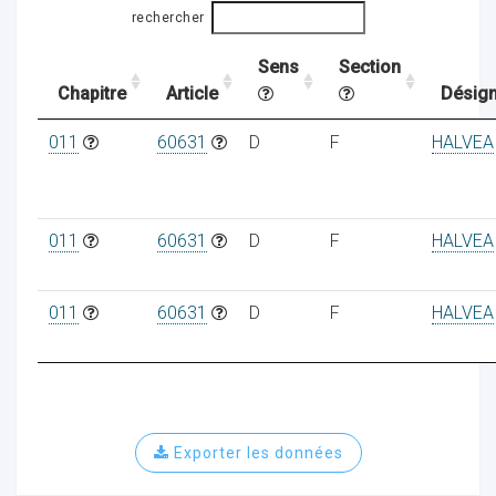
rechercher
Sens
Section
ocaux
Chapitre
Article
Désign
011
60631
D
F
HALVEA
011
60631
D
F
HALVEA
011
60631
D
F
HALVEA
ociations
Exporter les données