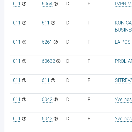
011
6064
D
F
IMPRIM
011
611
D
F
KONICA
BUSINE
011
6261
D
F
LA POS
011
60632
D
F
PROLIA
011
611
D
F
SITREV
011
6042
D
F
Yvelines
011
6042
D
F
Yvelines