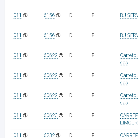
011
6156
D
F
BJ SER
011
6156
D
F
BJ SER
011
60622
D
F
Carrefo
sas
011
60622
D
F
Carrefo
sas
011
60622
D
F
Carrefo
sas
011
60623
D
F
CARREF
LIMOUR
011
6232
D
F
CARREF