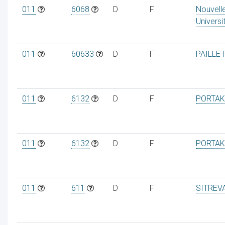
011
6068
D
F
Nouvelle
Universi
011
60633
D
F
PAILLE 
011
6132
D
F
PORTAK
011
6132
D
F
PORTAK
011
611
D
F
SITREV