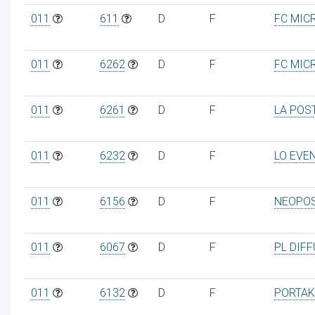
011
611
D
F
FC MIC
011
6262
D
F
FC MIC
011
6261
D
F
LA POS
011
6232
D
F
LO EVE
011
6156
D
F
NEOPO
011
6067
D
F
PL DIF
011
6132
D
F
PORTAK