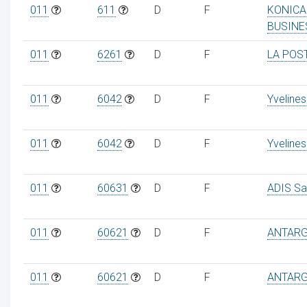
011
611
D
F
KONICA
BUSINE
011
6261
D
F
LA POS
011
6042
D
F
Yvelines
011
6042
D
F
Yvelines
011
60631
D
F
ADIS Sa
011
60621
D
F
ANTAR
011
60621
D
F
ANTAR