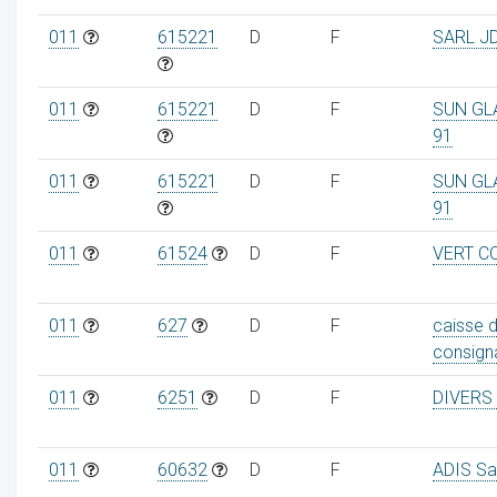
011
615221
D
F
SARL J
011
615221
D
F
SUN GL
91
011
615221
D
F
SUN GL
91
011
61524
D
F
VERT C
011
627
D
F
caisse 
consign
011
6251
D
F
DIVERS
011
60632
D
F
ADIS Sa