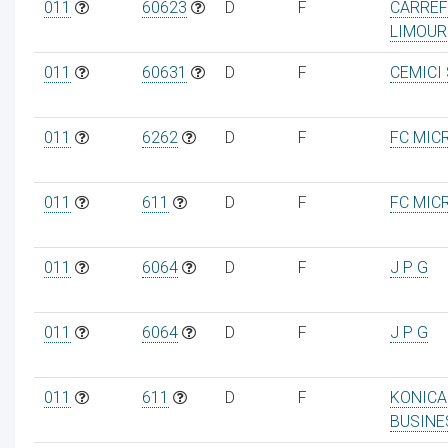
011
60623
D
F
CARREF
LIMOUR
011
60631
D
F
CEMICI
011
6262
D
F
FC MIC
011
611
D
F
FC MIC
011
6064
D
F
J P G
011
6064
D
F
J P G
011
611
D
F
KONICA
BUSINE