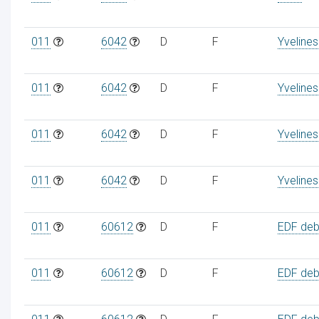
011
6042
D
F
Yvelines
011
6042
D
F
Yvelines
011
6042
D
F
Yvelines
011
6042
D
F
Yvelines
011
60612
D
F
EDF debi
011
60612
D
F
EDF debi