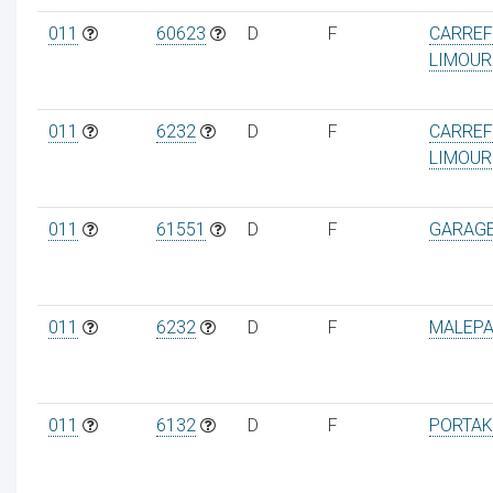
011
60623
D
F
CARREF
LIMOUR
011
6232
D
F
CARREF
LIMOUR
011
61551
D
F
GARAGE
011
6232
D
F
MALEPA
011
6132
D
F
PORTAK