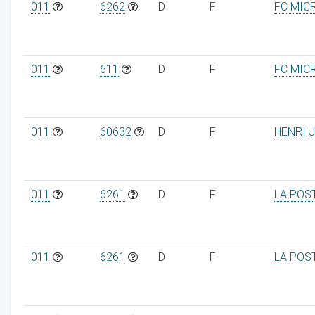
011
6262
D
F
FC MIC
011
611
D
F
FC MIC
011
60632
D
F
HENRI 
011
6261
D
F
LA POS
011
6261
D
F
LA POS