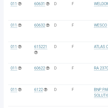
011
60631
D
F
WELDO
011
60632
D
F
WESCO
011
615221
D
F
ATLAS 
011
60622
D
F
RA 237
011
6122
D
F
BNP PA
SOLUTI