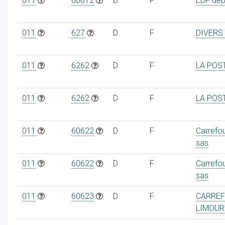
011
60612
D
F
EDF debi
011
627
D
F
DIVERS
011
6262
D
F
LA POS
011
6262
D
F
LA POS
011
60622
D
F
Carrefo
sas
011
60622
D
F
Carrefo
sas
011
60623
D
F
CARREF
LIMOUR