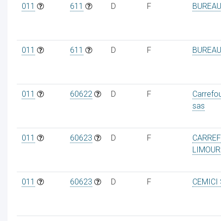
011
611
D
F
BUREAU
011
611
D
F
BUREAU
011
60622
D
F
Carrefo
sas
011
60623
D
F
CARREF
LIMOUR
011
60623
D
F
CEMICI