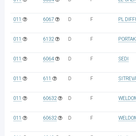
011
6067
D
F
PL DIF
011
6132
D
F
PORTAK
011
6064
D
F
SEDI
011
611
D
F
SITREV
011
60632
D
F
WELDO
011
60632
D
F
WELDO