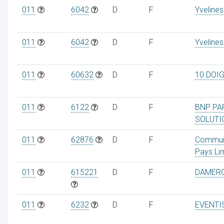
011
6042
D
F
Yvelines
011
6042
D
F
Yvelines
011
60632
D
F
10 DOI
011
6122
D
F
BNP PA
SOLUTI
011
62876
D
F
Commu
Pays Li
011
615221
D
F
DAMERO
011
6232
D
F
EVENTI