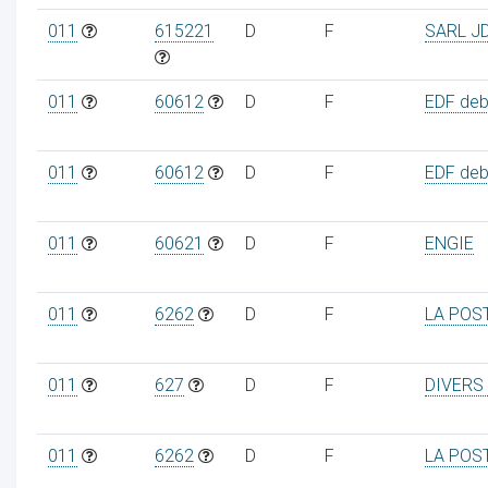
011
615221
D
F
SARL J
011
60612
D
F
EDF debi
011
60612
D
F
EDF debi
011
60621
D
F
ENGIE
011
6262
D
F
LA POS
011
627
D
F
DIVERS
011
6262
D
F
LA POS