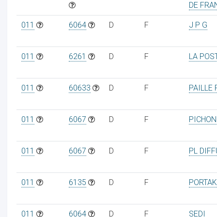
DE FRA
011
6064
D
F
J P G
011
6261
D
F
LA POS
011
60633
D
F
PAILLE 
011
6067
D
F
PICHON 
011
6067
D
F
PL DIF
011
6135
D
F
PORTAK
011
6064
D
F
SEDI