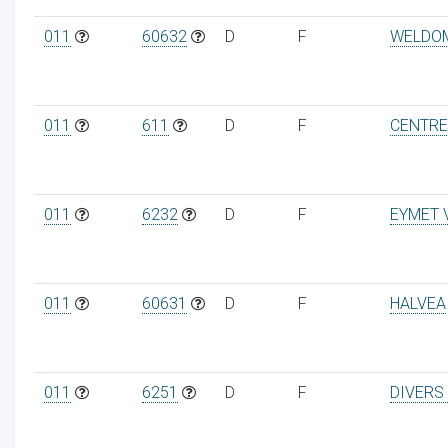
011
60632
D
F
WELDO
011
611
D
F
CENTRE
011
6232
D
F
EYMET 
011
60631
D
F
HALVEA
011
6251
D
F
DIVERS