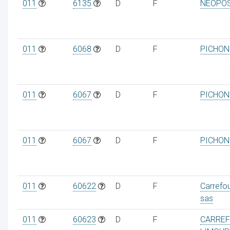
011
6135
D
F
NEOPO
011
6068
D
F
PICHON 
011
6067
D
F
PICHON 
011
6067
D
F
PICHON 
011
60622
D
F
Carrefo
sas
011
60623
D
F
CARREF