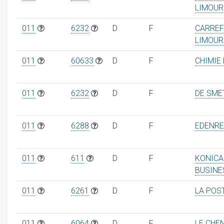
LIMOUR
011
6232
D
F
CARREF
LIMOUR
011
60633
D
F
CHIMIE 
011
6232
D
F
DE SME
011
6288
D
F
EDENRE
011
611
D
F
KONICA
BUSINE
011
6261
D
F
LA POS
011
6064
D
F
LE CHE