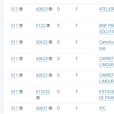
011
60623
D
F
ATELIE
011
6122
D
F
BNP PA
SOLUTI
011
60622
D
F
Carrefo
sas
011
60623
D
F
CARREF
LIMOUR
011
60623
D
F
CARREF
LIMOUR
011
615232
D
F
EIFFAGE
DE FRA
011
60631
D
F
IPC