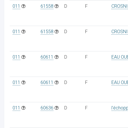
011
61558
D
F
CROSNIE
011
61558
D
F
CROSNIE
011
60611
D
F
EAU OU
011
60611
D
F
EAU OU
011
60636
D
F
l'échop