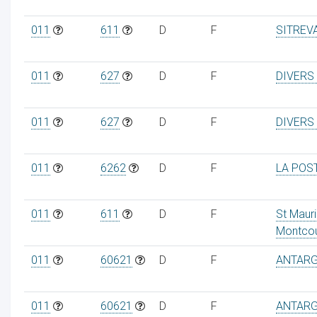
011
611
D
F
SITREV
011
627
D
F
DIVERS
011
627
D
F
DIVERS
011
6262
D
F
LA POS
011
611
D
F
St Maur
Montcou
011
60621
D
F
ANTAR
011
60621
D
F
ANTAR