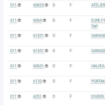
011
60623
D
F
ATELIE
011
6064
D
F
EURE F
Sarl
011
61551
D
F
GARAGE
011
61551
D
F
GARAGE
011
60631
D
F
HALVEA
011
6132
D
F
PORTAK
011
6251
D
F
DIVERS