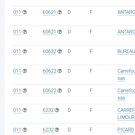
011
60621
D
F
ANTAR
011
60621
D
F
ANTAR
011
60632
D
F
BUREAU
011
60622
D
F
Carrefo
sas
011
60622
D
F
Carrefo
sas
011
6232
D
F
CARREF
LIMOUR
011
6232
D
F
PICARD