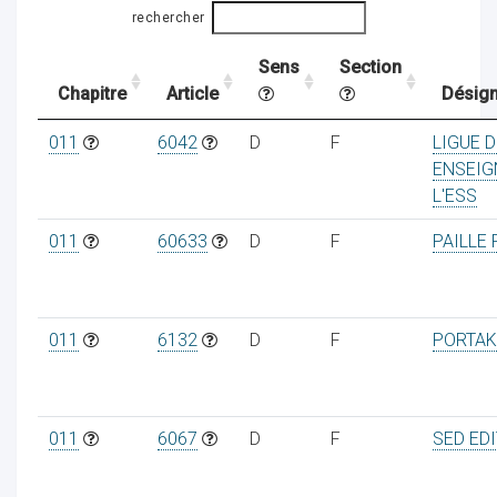
rechercher
Sens
Section
ocaux
Chapitre
Article
Désign
011
6042
D
F
LIGUE D
ENSEIG
L'ESS
011
60633
D
F
PAILLE 
011
6132
D
F
PORTAK
ociations
011
6067
D
F
SED ED