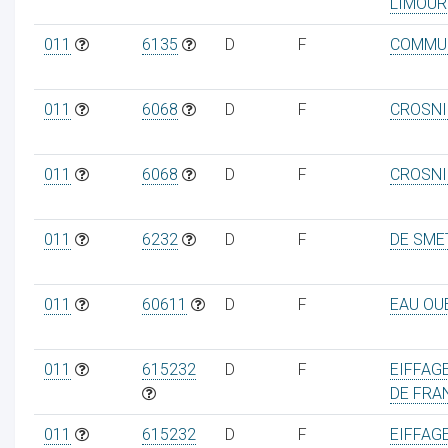
LIMOUR
011
6135
D
F
COMMU
011
6068
D
F
CROSNIE
011
6068
D
F
CROSNIE
011
6232
D
F
DE SME
011
60611
D
F
EAU OU
011
615232
D
F
EIFFAGE
DE FRA
011
615232
D
F
EIFFAGE