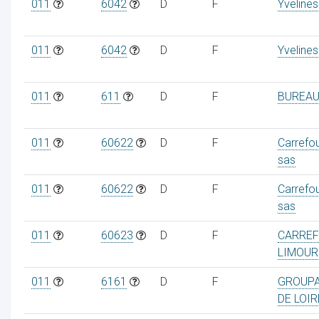
011
6042
D
F
Yvelines
011
6042
D
F
Yvelines
011
611
D
F
BUREAU
011
60622
D
F
Carrefo
sas
011
60622
D
F
Carrefo
sas
011
60623
D
F
CARREF
LIMOUR
011
6161
D
F
GROUPA
DE LOIR