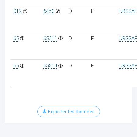
012
6450
D
F
URSSAF
65
65311
D
F
URSSAF
65
65314
D
F
URSSAF
Exporter les données