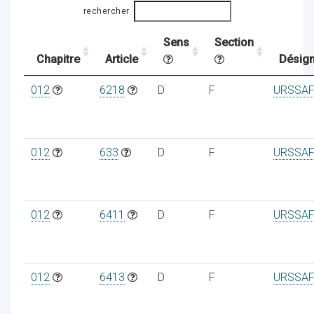
rechercher
Sens
Section
ocaux
Chapitre
Article
Désign
012
6218
D
F
URSSAF
012
633
D
F
URSSAF
012
6411
D
F
URSSAF
ociations
012
6413
D
F
URSSAF