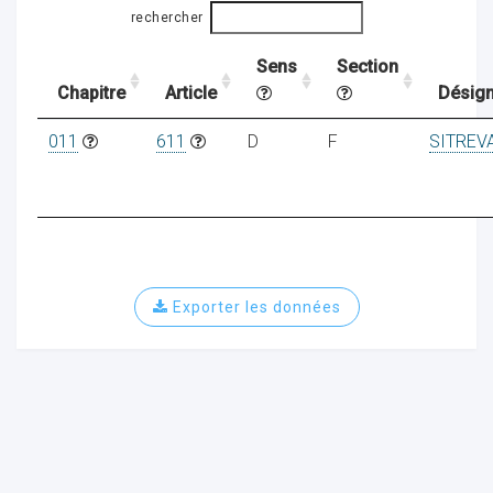
rechercher
Sens
Section
ocaux
Chapitre
Article
Désign
011
611
D
F
SITREV
Exporter les données
ociations