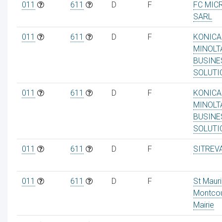
011
611
D
F
FC MIC
SARL
011
611
D
F
KONICA
MINOLT
ur
BUSINE
SOLUTI
011
611
D
F
KONICA
MINOLT
BUSINE
SOLUTI
011
611
D
F
SITREV
011
611
D
F
St Maur
Montco
Mairie