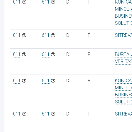
011
611
D
F
KONICA
MINOLT
BUSINE
SOLUTI
011
611
D
F
SITREV
011
611
D
F
BUREA
VERITA
011
611
D
F
KONICA
MINOLT
BUSINE
SOLUTI
011
611
D
F
SITREV