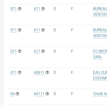
011
611
D
F
BUREA
VERITA
011
611
D
F
BUREA
VERITA
011
611
D
F
FC MIC
SARL
011
60611
D
F
EAU OU
ESSON
66
66111
D
F
Credit A