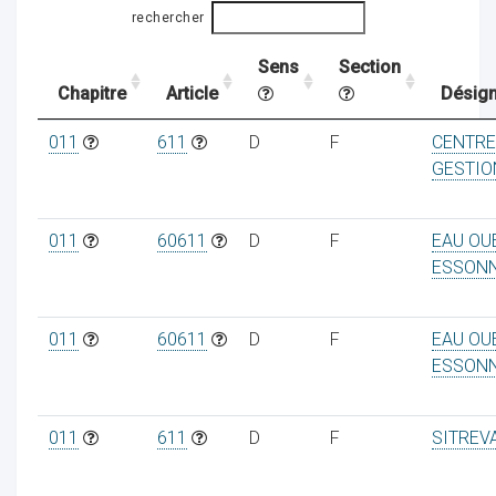
rechercher
Sens
Section
ocaux
Chapitre
Article
Désign
011
611
D
F
CENTRE
GESTIO
011
60611
D
F
EAU OU
ESSON
011
60611
D
F
EAU OU
ESSON
ociations
011
611
D
F
SITREV