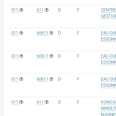
011
611
D
F
CENTRE
GESTIO
011
60611
D
F
EAU OU
ESSON
011
60611
D
F
EAU OU
ESSON
011
60611
D
F
EAU OU
ESSON
011
611
D
F
KONICA
MINOLT
BUSINE