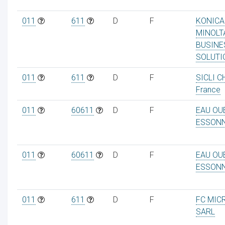
011
611
D
F
KONICA
MINOLT
BUSINE
SOLUTI
011
611
D
F
SICLI 
France
011
60611
D
F
EAU OU
ESSON
011
60611
D
F
EAU OU
ESSON
011
611
D
F
FC MIC
SARL