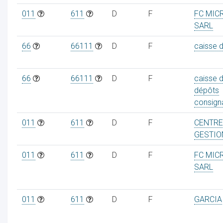
011
611
D
F
FC MIC
SARL
66
66111
D
F
caisse 
66
66111
D
F
caisse 
dépôts
consign
011
611
D
F
CENTRE
GESTIO
011
611
D
F
FC MIC
SARL
011
611
D
F
GARCIA