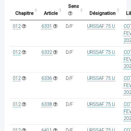
Sens
Chapitre
Article
Désignation
Li
ocaux
012
6331
D/F
URSSAF 75 U
CO
FE
20
012
6332
D/F
URSSAF 75 U
CO
FE
20
012
6336
D/F
URSSAF 75 U
CO
FE
20
012
6338
D/F
URSSAF 75 U
CO
ociations
FE
20
012
6411
D/F
URSSAF 75 U
CO