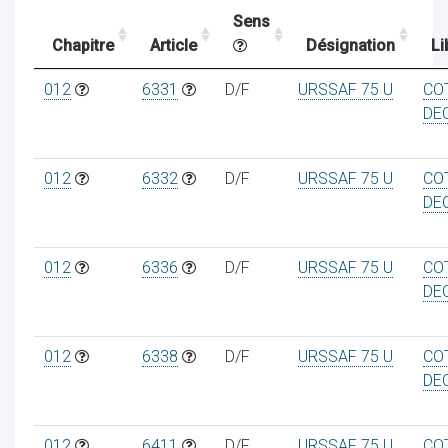
Sens
Chapitre
Article
Désignation
Li
ocaux
012
6331
D/F
URSSAF 75 U
CO
DE
012
6332
D/F
URSSAF 75 U
CO
DE
012
6336
D/F
URSSAF 75 U
CO
DE
012
6338
D/F
URSSAF 75 U
CO
ociations
DE
012
6411
D/F
URSSAF 75 U
CO