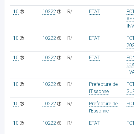
10
10222
R/I
ETAT
FC
AS
IN
10
10222
R/I
ETAT
FC
20
10
10222
R/I
ETAT
FO
CO
TV
10
10222
R/I
Prefecture de
FC
l'Essonne
SU
10
10222
R/I
Prefecture de
FC
l'Essonne
10
10222
R/I
ETAT
FC