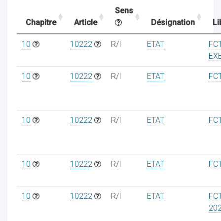
Sens
Chapitre
Article
Désignation
Li
ocaux
10
10222
R/I
ETAT
FC
EX
10
10222
R/I
ETAT
FC
10
10222
R/I
ETAT
FC
10
10222
R/I
ETAT
FC
ociations
10
10222
R/I
ETAT
FC
202