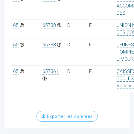
ACCOM
DES
65
65738
D
F
UNION 
DES CO
ur
65
65738
D
F
JEUNES
POMPI
LIMOUR
65
657361
D
F
CAISSE
ECOLES
Vaugrig
Exporter les données