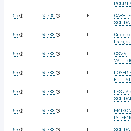
POUR LA
65
65738
D
F
CARREF
SOLIDA
65
65738
D
F
Croix R
Françai
65
65738
D
F
CSMV
VAUGRI
65
65738
D
F
FOYER 
EDUCATI
65
65738
D
F
LES JA
SOLIDA
65
65738
D
F
MAISON
LYCEEN
65
65738
D
F
SOLIDA