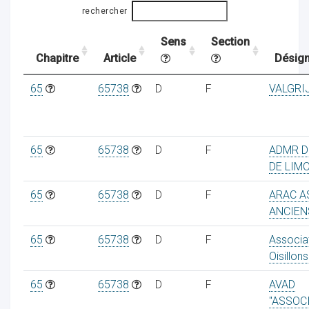
rechercher
Sens
Section
ocaux
Chapitre
Article
Désign
65
65738
D
F
VALGRI
65
65738
D
F
ADMR D
DE LIM
65
65738
D
F
ARAC A
ANCIEN
65
65738
D
F
Associat
Oisillons
ociations
65
65738
D
F
AVAD
"ASSOC