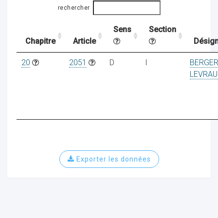
rechercher
Sens
Section
ocaux
Chapitre
Article
Désign
20
2051
D
I
BERGE
LEVRAU
Exporter les données
ociations