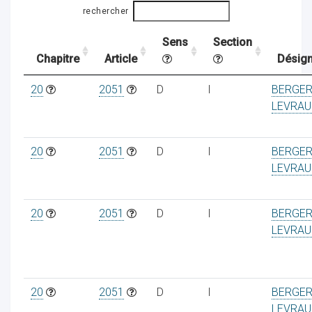
rechercher
Sens
Section
ocaux
Chapitre
Article
Désign
20
2051
D
I
BERGE
LEVRAU
20
2051
D
I
BERGE
LEVRAU
20
2051
D
I
BERGE
LEVRAU
ociations
20
2051
D
I
BERGE
LEVRAU