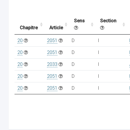
Sens
Section
Chapitre
Article
20
2051
D
I
20
2051
D
I
20
2033
D
I
20
2051
D
I
20
2051
D
I