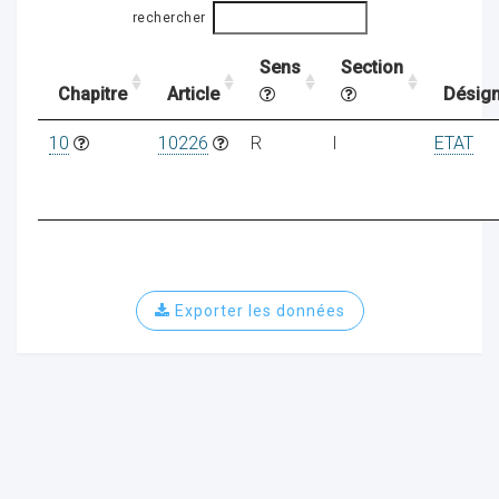
rechercher
Sens
Section
ocaux
Chapitre
Article
Désign
10
10226
R
I
ETAT
Exporter les données
ociations