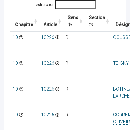
rechercher
Sens
Section
ocaux
Chapitre
Article
Désign
10
10226
R
I
GOUSS
10
10226
R
I
TEIGNY
10
10226
R
I
BOTINE
LARCHE
ociations
10
10226
R
I
CORREI
OLIVEI