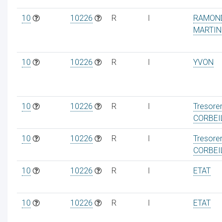
10
10226
R
I
RAMON
MARTIN
10
10226
R
I
YVON
10
10226
R
I
Tresorer
CORBEI
10
10226
R
I
Tresorer
CORBEI
10
10226
R
I
ETAT
10
10226
R
I
ETAT