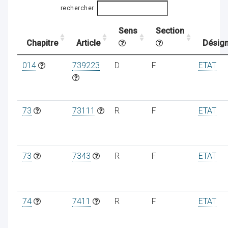
rechercher
Sens
Section
ocaux
Chapitre
Article
Désign
014
739223
D
F
ETAT
73
73111
R
F
ETAT
73
7343
R
F
ETAT
ociations
74
7411
R
F
ETAT