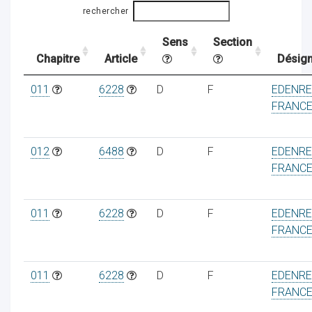
rechercher
Sens
Section
ocaux
Chapitre
Article
Désign
011
6228
D
F
EDENR
FRANC
012
6488
D
F
EDENR
FRANC
011
6228
D
F
EDENR
FRANC
ociations
011
6228
D
F
EDENR
FRANC