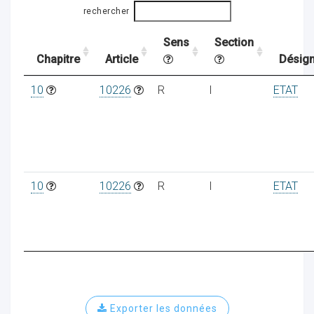
rechercher
Sens
Section
ocaux
Chapitre
Article
Désign
10
10226
R
I
ETAT
10
10226
R
I
ETAT
ociations
Exporter les données