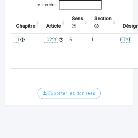
rechercher
Sens
Section
ocaux
Chapitre
Article
Désign
10
10226
R
I
ETAT
Exporter les données
ociations