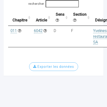
rechercher
Sens
Section
ocaux
Chapitre
Article
Désign
011
6042
D
F
Yvelines
restaura
SA
Exporter les données
ociations