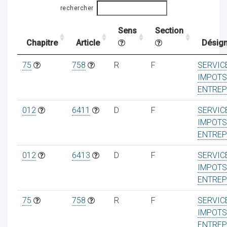
rechercher
Sens
Section
ocaux
Chapitre
Article
Désign
75
758
R
F
SERVIC
IMPOTS
ENTREP
012
6411
D
F
SERVIC
IMPOTS
ENTREP
012
6413
D
F
SERVIC
IMPOTS
ENTREP
ociations
75
758
R
F
SERVIC
IMPOTS
ENTREP