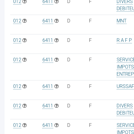
012
6411
D
F
DIVERS
DEBITE
012
6411
D
F
MNT
012
6411
D
F
R A F P
012
6411
D
F
SERVIC
IMPOTS
ENTREP
012
6411
D
F
URSSAF
012
6411
D
F
DIVERS
DEBITE
012
6411
D
F
SERVIC
IMPOTS