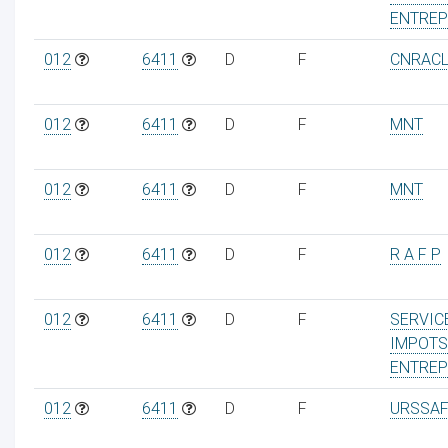
ENTREP
012
6411
D
F
CNRAC
012
6411
D
F
MNT
012
6411
D
F
MNT
012
6411
D
F
R A F P
012
6411
D
F
SERVIC
IMPOTS
ENTREP
012
6411
D
F
URSSAF