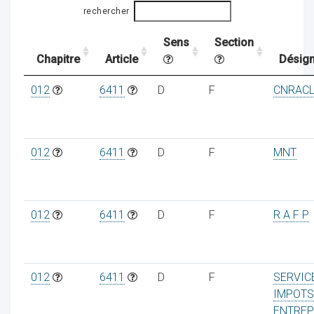
rechercher
Sens
Section
ocaux
Chapitre
Article
Désign
012
6411
D
F
CNRAC
012
6411
D
F
MNT
012
6411
D
F
R A F P
ociations
012
6411
D
F
SERVIC
IMPOTS
ENTREP