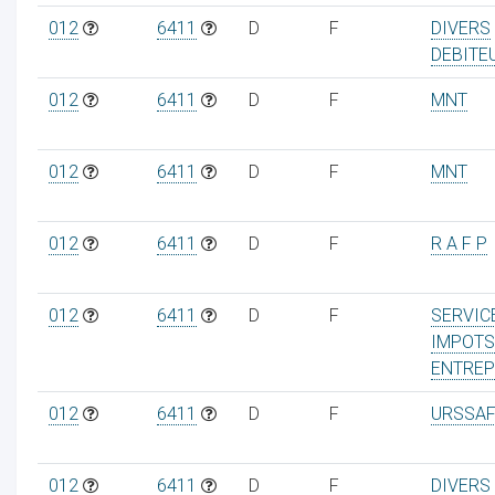
012
6411
D
F
DIVERS
DEBITE
012
6411
D
F
MNT
012
6411
D
F
MNT
012
6411
D
F
R A F P
012
6411
D
F
SERVIC
IMPOTS
ENTREP
012
6411
D
F
URSSAF
012
6411
D
F
DIVERS