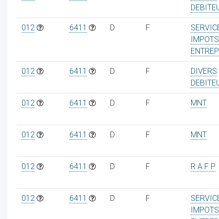
DEBITE
012
6411
D
F
SERVIC
IMPOTS
ENTREP
012
6411
D
F
DIVERS
DEBITE
012
6411
D
F
MNT
012
6411
D
F
MNT
012
6411
D
F
R A F P
012
6411
D
F
SERVIC
IMPOTS