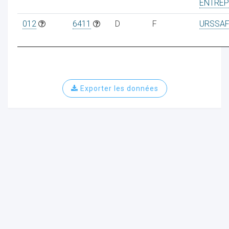
ENTREP
012
6411
D
F
URSSAF
Exporter les données