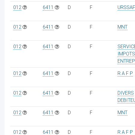
012
6411
D
F
URSSAF
012
6411
D
F
MNT
012
6411
D
F
SERVIC
IMPOTS
ENTREP
012
6411
D
F
R A F P
012
6411
D
F
DIVERS
DEBITE
012
6411
D
F
MNT
012
6411
D
F
R A F P