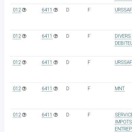
012
6411
D
F
URSSAF
ur
012
6411
D
F
DIVERS
DEBITE
012
6411
D
F
URSSAF
012
6411
D
F
MNT
012
6411
D
F
SERVIC
IMPOTS
ENTREP