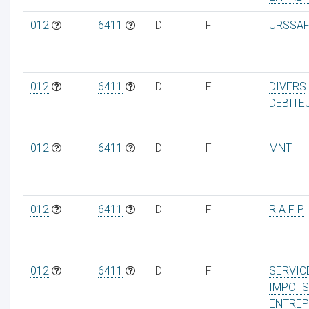
012
6411
D
F
URSSAF
012
6411
D
F
DIVERS
DEBITE
012
6411
D
F
MNT
012
6411
D
F
R A F P
012
6411
D
F
SERVIC
IMPOTS
ENTREP