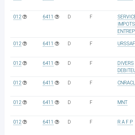
012
6411
D
F
SERVIC
IMPOTS
ENTREP
012
6411
D
F
URSSAF
012
6411
D
F
DIVERS
DEBITE
012
6411
D
F
CNRAC
012
6411
D
F
MNT
012
6411
D
F
R A F P