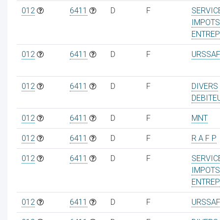
012
6411
D
F
SERVIC
IMPOTS
ENTREP
012
6411
D
F
URSSAF
012
6411
D
F
DIVERS
DEBITE
012
6411
D
F
MNT
012
6411
D
F
R A F P
012
6411
D
F
SERVIC
IMPOTS
ENTREP
012
6411
D
F
URSSAF