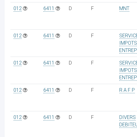
012
6411
D
F
MNT
012
6411
D
F
SERVIC
IMPOTS
ENTREP
012
6411
D
F
SERVIC
IMPOTS
ENTREP
012
6411
D
F
R A F P
012
6411
D
F
DIVERS
DEBITE