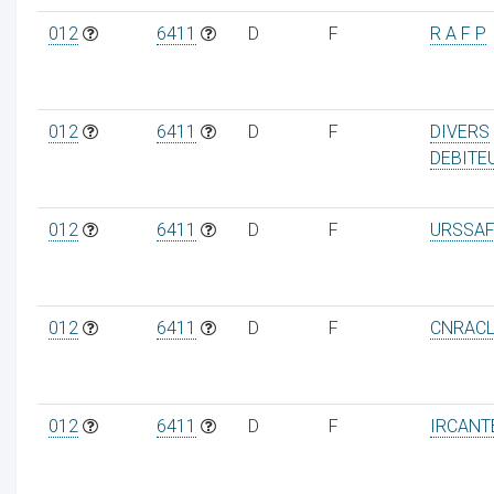
012
6411
D
F
R A F P
012
6411
D
F
DIVERS
DEBITE
012
6411
D
F
URSSAF
012
6411
D
F
CNRAC
012
6411
D
F
IRCANT