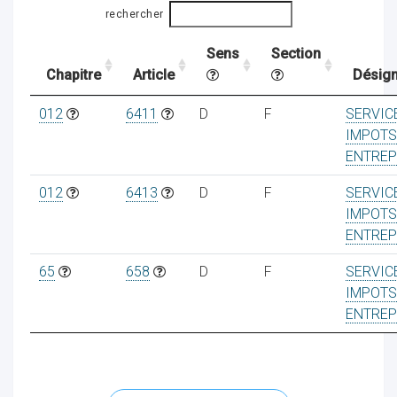
rechercher
Sens
Section
ocaux
Chapitre
Article
Désign
012
6411
D
F
SERVIC
IMPOTS
ENTREP
012
6413
D
F
SERVIC
IMPOTS
ENTREP
65
658
D
F
SERVIC
IMPOTS
ENTREP
ociations