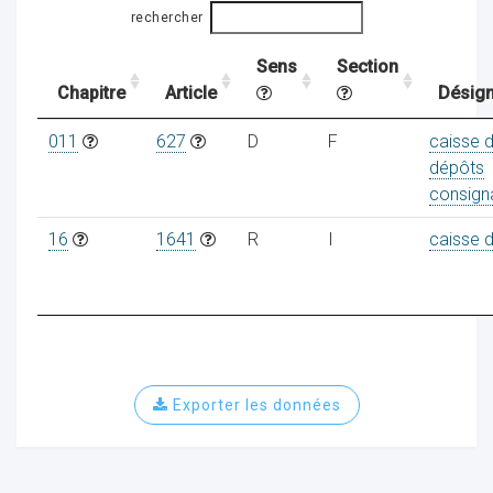
rechercher
Sens
Section
ocaux
Chapitre
Article
Désign
011
627
D
F
caisse 
dépôts
consign
16
1641
R
I
caisse 
Exporter les données
ociations