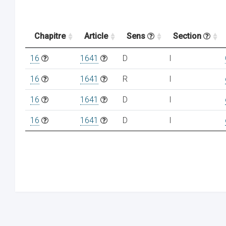
Chapitre
Article
Sens
Section
16
1641
D
I
16
1641
R
I
16
1641
D
I
16
1641
D
I