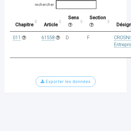
rechercher
Sens
Section
ocaux
Chapitre
Article
Désign
011
61558
D
F
CROSNI
Entrepri
Exporter les données
ociations