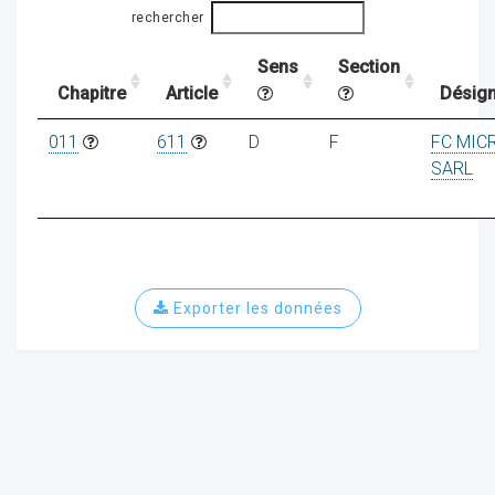
rechercher
Sens
Section
ocaux
Chapitre
Article
Désign
011
611
D
F
FC MIC
SARL
Exporter les données
ociations