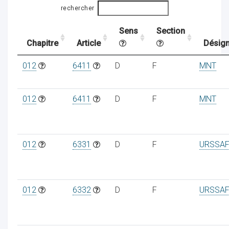
rechercher
Sens
Section
ocaux
Chapitre
Article
Désign
012
6411
D
F
MNT
012
6411
D
F
MNT
012
6331
D
F
URSSAF
012
6332
D
F
URSSAF
ociations