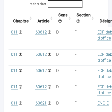
rechercher
Sens
Section
ocaux
Chapitre
Article
Désign
011
60612
D
F
EDF deb
d'office
011
60612
D
F
EDF deb
d'office
011
60612
D
F
EDF deb
d'office
011
60612
D
F
EDF deb
d'office
ociations
011
60621
D
F
ENGIE