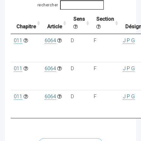
rechercher
Sens
Section
ocaux
Chapitre
Article
Désign
011
6064
D
F
J P G
011
6064
D
F
J P G
011
6064
D
F
J P G
ociations