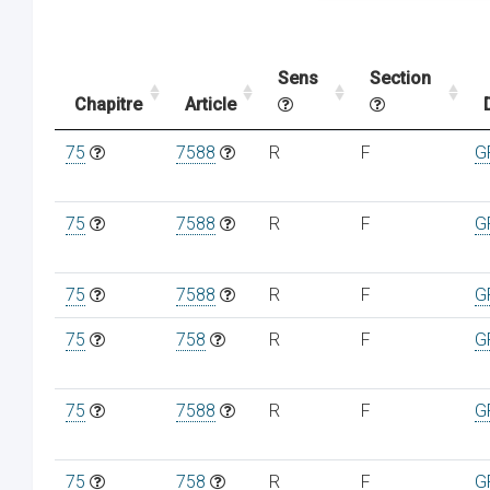
Sens
Section
Chapitre
Article
75
7588
R
F
G
75
7588
R
F
G
75
7588
R
F
G
75
758
R
F
G
75
7588
R
F
G
75
758
R
F
G