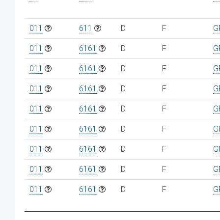
011
611
D
F
G
011
6161
D
F
G
011
6161
D
F
G
011
6161
D
F
G
011
6161
D
F
G
011
6161
D
F
G
011
6161
D
F
G
011
6161
D
F
G
011
6161
D
F
G