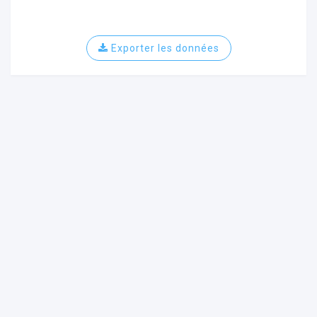
Exporter les données