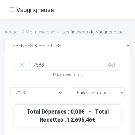
☰
Vaugrigneuse
Accueil
Vie municipale
Les finances de Vaugrigneuse
Go!
Lien permanent
Total Dépenses : 0,00€ - Total
Recettes : 12.695,46€