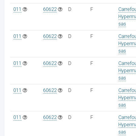
011
60622
D
F
Carrefo
Hyperm
sas
011
60622
D
F
Carrefo
Hyperm
sas
011
60622
D
F
Carrefo
Hyperm
sas
011
60622
D
F
Carrefo
Hyperm
sas
011
60622
D
F
Carrefo
Hyperm
sas