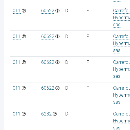
011
60622
D
F
Carrefo
Hyperm
sas
011
60622
D
F
Carrefo
Hyperm
sas
011
60622
D
F
Carrefo
Hyperm
sas
011
60622
D
F
Carrefo
Hyperm
sas
011
6232
D
F
Carrefo
Hyperm
sas