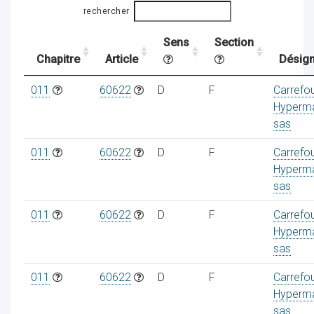
rechercher
Sens
Section
ocaux
Chapitre
Article
Désign
011
60622
D
F
Carrefo
Hyperm
sas
011
60622
D
F
Carrefo
Hyperm
sas
011
60622
D
F
Carrefo
Hyperm
sas
ociations
011
60622
D
F
Carrefo
Hyperm
sas