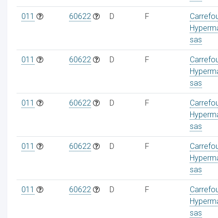
011
60622
D
F
Carrefo
Hyperm
sas
ur
011
60622
D
F
Carrefo
Hyperm
sas
011
60622
D
F
Carrefo
Hyperm
sas
011
60622
D
F
Carrefo
Hyperm
sas
011
60622
D
F
Carrefo
Hyperm
sas