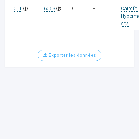
011
6068
D
F
Carrefo
Hyperm
sas
Exporter les données