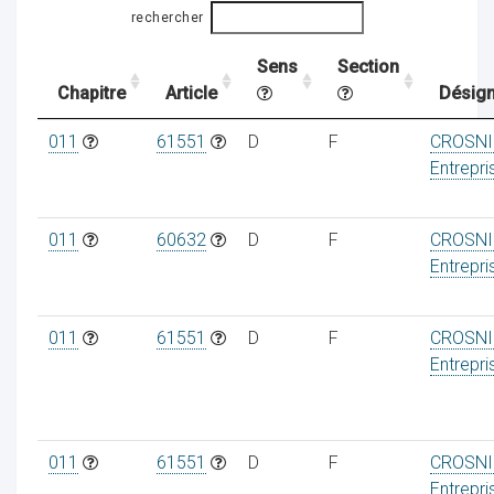
rechercher
Sens
Section
ocaux
Chapitre
Article
Désign
011
61551
D
F
CROSNI
Entrepri
011
60632
D
F
CROSNI
Entrepri
011
61551
D
F
CROSNI
Entrepri
ociations
011
61551
D
F
CROSNI
Entrepri