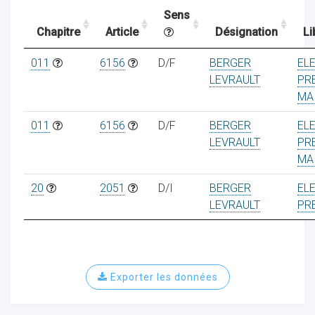
Sens
Chapitre
Article
Désignation
Li
ocaux
011
6156
D/F
BERGER
EL
LEVRAULT
PR
MA
011
6156
D/F
BERGER
EL
LEVRAULT
PR
MA
20
2051
D/I
BERGER
EL
LEVRAULT
PR
ociations
Exporter les données