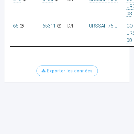
UR
08
65
65311
D/F
URSSAF 75 U
CO
UR
08
Exporter les données