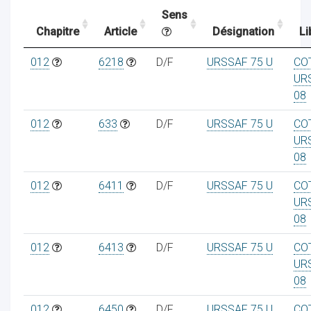
Sens
Chapitre
Article
Désignation
Li
ocaux
012
6218
D/F
URSSAF 75 U
CO
UR
08
012
633
D/F
URSSAF 75 U
CO
UR
08
012
6411
D/F
URSSAF 75 U
CO
UR
08
012
6413
D/F
URSSAF 75 U
CO
ociations
UR
08
012
6450
D/F
URSSAF 75 U
CO