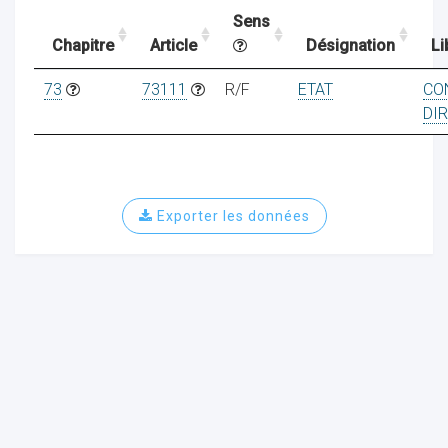
Sens
Chapitre
Article
Désignation
Li
ocaux
73
73111
R/F
ETAT
CO
DI
Exporter les données
ociations