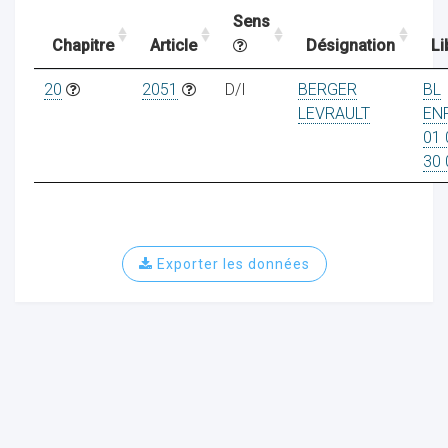
Sens
Chapitre
Article
Désignation
Li
ocaux
20
2051
D/I
BERGER
BL
LEVRAULT
EN
01 
30 
Exporter les données
ociations