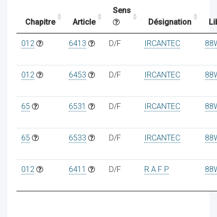
Sens
Chapitre
Article
Désignation
Li
ocaux
012
6413
D/F
IRCANTEC
88
012
6453
D/F
IRCANTEC
88
65
6531
D/F
IRCANTEC
88
65
6533
D/F
IRCANTEC
88
012
6411
D/F
R A F P
88
ociations