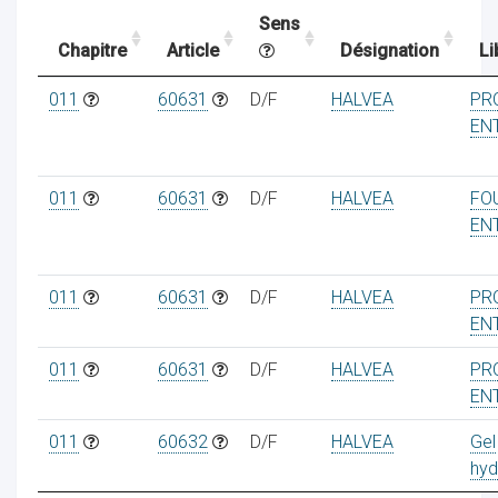
Sens
Chapitre
Article
Désignation
Li
ocaux
011
60631
D/F
HALVEA
PR
EN
011
60631
D/F
HALVEA
FO
EN
011
60631
D/F
HALVEA
PR
EN
011
60631
D/F
HALVEA
PR
EN
ociations
011
60632
D/F
HALVEA
Gel
hyd