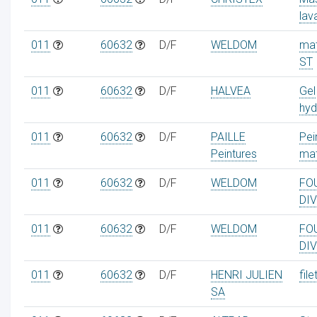
lav
011
60632
D/F
WELDOM
mat
ST
011
60632
D/F
HALVEA
Gel
hyd
011
60632
D/F
PAILLE
Pei
Peintures
mat
011
60632
D/F
WELDOM
FO
DI
011
60632
D/F
WELDOM
FO
DI
011
60632
D/F
HENRI JULIEN
file
SA