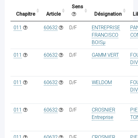
Sens
Chapitre
Article
Désignation
Li
ocaux
011
60632
D/F
ENTREPRISE
PA
FRANCISCO
CO
BOISµ
011
60632
D/F
GAMM VERT
FO
DI
011
60632
D/F
WELDOM
FO
DI
011
60632
D/F
CROSNIER
PI
ociations
Entreprise
TO
011
60632
D/F
CROSNIER
PI