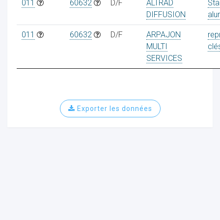
011
60632
D/F
ALTRAD
Sta
DIFFUSION
alu
011
60632
D/F
ARPAJON
rep
MULTI
clé
SERVICES
Exporter les données