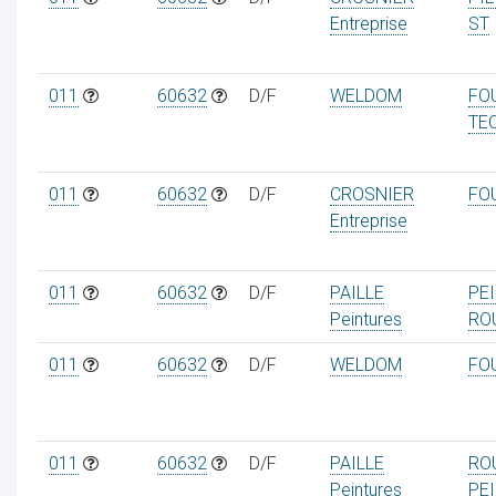
Entreprise
ST
011
60632
D/F
WELDOM
FO
TE
011
60632
D/F
CROSNIER
FO
Entreprise
011
60632
D/F
PAILLE
PE
Peintures
RO
011
60632
D/F
WELDOM
FO
011
60632
D/F
PAILLE
RO
Peintures
PE