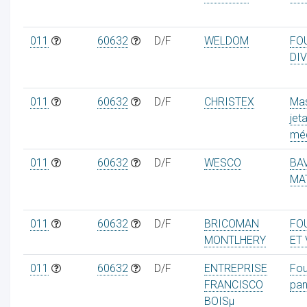
011
60632
D/F
WELDOM
FO
DI
ur
011
60632
D/F
CHRISTEX
Ma
jet
mé
011
60632
D/F
WESCO
BA
MA
011
60632
D/F
BRICOMAN
FO
MONTLHERY
ET
011
60632
D/F
ENTREPRISE
Fou
FRANCISCO
pan
BOISµ