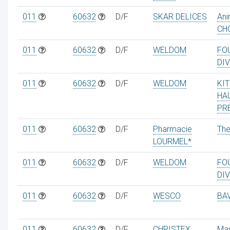
011
60632
D/F
SKAR DELICES
Ani
CH
011
60632
D/F
WELDOM
FO
DI
011
60632
D/F
WELDOM
KI
HA
PR
011
60632
D/F
Pharmacie
Th
LOURMEL*
011
60632
D/F
WELDOM
FO
DI
011
60632
D/F
WESCO
BA
011
60632
D/F
CHRISTEX
Ma