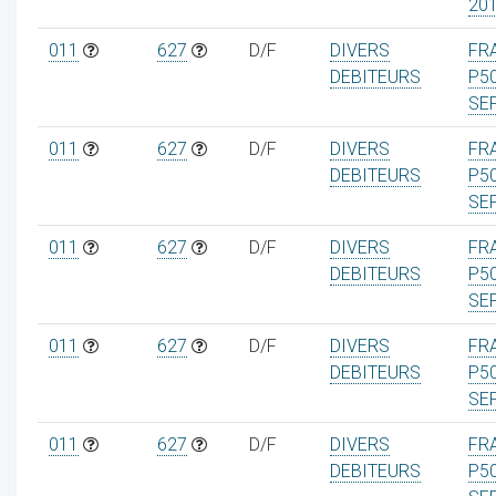
20
011
627
D/F
DIVERS
FRA
DEBITEURS
P5
SE
011
627
D/F
DIVERS
FRA
DEBITEURS
P5
SE
011
627
D/F
DIVERS
FRA
DEBITEURS
P5
SE
011
627
D/F
DIVERS
FRA
DEBITEURS
P5
SE
011
627
D/F
DIVERS
FRA
DEBITEURS
P5