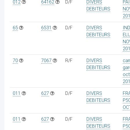
012
64162
D/F
DIVERS
PAI
DEBITEURS
NO
20
65
6531
D/F
DIVERS
IN
DEBITEURS
EL
NO
20
70
7067
R/F
DIVERS
can
DEBITEURS
gar
oct
20
011
627
D/F
DIVERS
FRA
DEBITEURS
P5
OC
011
627
D/F
DIVERS
FRA
DEBITEURS
P5