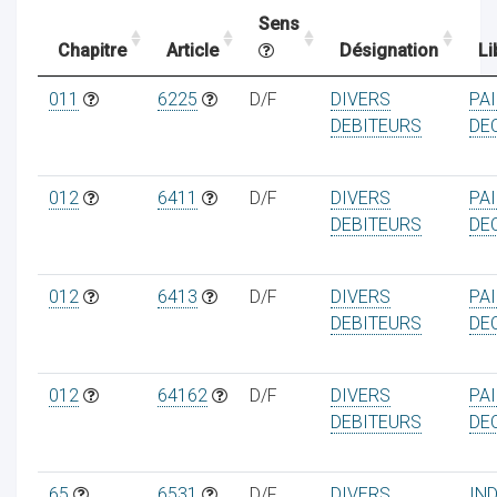
Sens
Chapitre
Article
Désignation
Li
ocaux
011
6225
D/F
DIVERS
PAI
DEBITEURS
DE
012
6411
D/F
DIVERS
PAI
DEBITEURS
DE
012
6413
D/F
DIVERS
PAI
DEBITEURS
DE
012
64162
D/F
DIVERS
PAI
ociations
DEBITEURS
DE
65
6531
D/F
DIVERS
IN