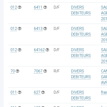
012
6411
D/F
DIVERS
SA
DEBITEURS
AG
20
012
6413
D/F
DIVERS
SA
DEBITEURS
AG
20
012
64162
D/F
DIVERS
SA
DEBITEURS
AG
20
70
7067
R/F
DIVERS
CA
DEBITEURS
GA
AVR
011
627
D/F
DIVERS
frai
DEBITEURS