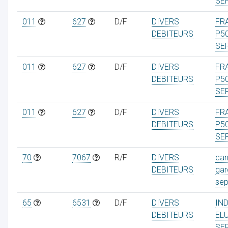
SE
011
627
D/F
DIVERS
FRA
DEBITEURS
P5
SE
011
627
D/F
DIVERS
FRA
DEBITEURS
P5
SE
011
627
D/F
DIVERS
FRA
DEBITEURS
P5
SE
70
7067
R/F
DIVERS
can
DEBITEURS
gar
se
65
6531
D/F
DIVERS
IN
DEBITEURS
EL
SE