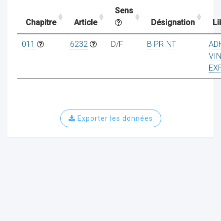
Sens
Chapitre
Article
Désignation
Li
ocaux
011
6232
D/F
B PRINT
AD
VI
EX
Exporter les données
ociations