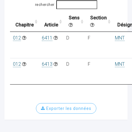
rechercher
Sens
Section
ocaux
Chapitre
Article
Désign
012
6411
D
F
MNT
012
6413
D
F
MNT
Exporter les données
ociations