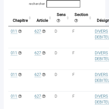
rechercher
Sens
Section
ocaux
Chapitre
Article
Désign
011
627
D
F
DIVERS
DEBITE
011
627
D
F
DIVERS
DEBITE
011
627
D
F
DIVERS
DEBITE
ociations
011
627
D
F
DIVERS
DEBITE